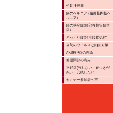
坐骨神経痛
腰のヘルニア (腰部椎間板ヘ
ルニア)
腰の狭窄症(腰部脊柱管狭窄
症)
ぎっくり腰(急性腰椎捻挫)
当院のウイルスと細菌対策
AKS療法®️の理論
仙腸関節の痛み
不眠症(寝れない、寝つきが
悪い、安眠したい)
セミナー参加者の声