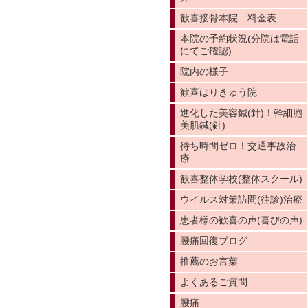
歓喜接骨本院 料金表
本院の予約状況(分院は電話
にてご確認)
院内の様子
歓喜はりきゅう院
進化した美容鍼(針)！幹細胞
美肌鍼(針)
待ち時間ゼロ！交通事故治
療
歓喜整体学校(整体スクール)
ウイルス対策訪問(往診)治療
患者様の歓喜の声(喜びの声)
腰痛回復ブログ
推薦のお言葉
よくあるご質問
腰痛