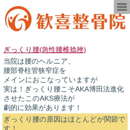
T
o
g
g
l
e
n
a
v
i
ぎっくり腰(急性腰椎捻挫)
g
a
t
当院は腰のヘルニア、
i
o
腰部脊柱管狭窄症を
n
メインにおこなっていますが
実は！ぎっくり腰こそAKA博田法進化
させたこのAKS療法が
劇的に効果があります！
ぎっくり腰の原因はほとんどが関節で
す！