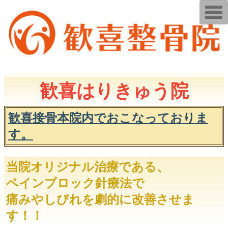
T
o
g
g
l
e
n
a
v
i
歓喜はりきゅう院
g
a
t
i
歓喜接骨本院内でおこなっておりま
o
n
す。
当院オリジナル治療である、
ペインブロック針療法で
痛みやしびれを劇的に改善させま
す！！