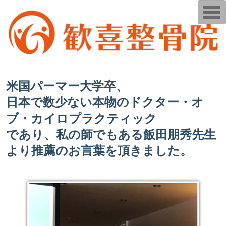
T
o
g
g
l
e
n
a
v
i
米国パーマー大学卒、
g
a
日本で数少ない本物のドクター・オ
t
i
o
ブ・カイロプラクティック
n
であり、私の師でもある飯田朋秀先生
より推薦のお言葉を頂きました。