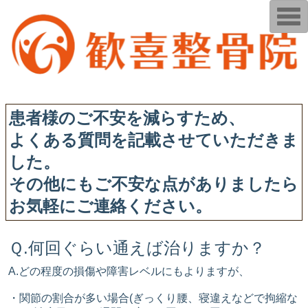
T
o
g
g
l
e
n
a
v
i
患者様のご不安を減らすため、
g
a
t
よくある質問を記載させていただきま
i
o
した。
n
その他にもご不安な点がありましたら
お気軽にご連絡ください。
Ｑ.何回ぐらい通えば治りますか？
A.どの程度の損傷や障害レベルにもよりますが、
・関節の割合が多い場合(ぎっくり腰、寝違えなどで拘縮な