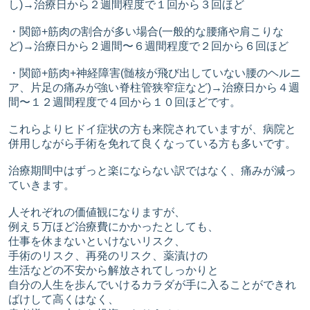
し)→治療日から２週間程度で１回から３回ほど
・関節+筋肉の割合が多い場合(一般的な腰痛や肩こりな
ど)→治療日から２週間〜６週間程度で２回から６回ほど
・関節+筋肉+神経障害(髄核が飛び出していない腰のヘルニ
ア、片足の痛みが強い脊柱管狭窄症など)→治療日から４週
間〜１２週間程度で４回から１０回ほどです。
これらよりヒドイ症状の方も来院されていますが、病院と
併用しながら手術を免れて良くなっている方も多いです。
治療期間中はずっと楽にならない訳ではなく、痛みが減っ
ていきます。
人それぞれの価値観になりますが、
例え５万ほど治療費にかかったとしても、
仕事を休まないといけないリスク、
手術のリスク、再発のリスク、薬漬けの
生活などの不安から解放されてしっかりと
自分の人生を歩んでいけるカラダが手に入ることができれ
ばけして高くはなく、